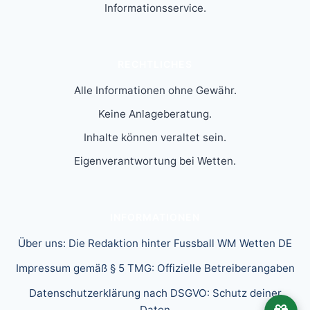
Informationsservice.
RECHTLICHES
Alle Informationen ohne Gewähr.
Keine Anlageberatung.
Inhalte können veraltet sein.
Eigenverantwortung bei Wetten.
INFORMATIONEN
Über uns: Die Redaktion hinter Fussball WM Wetten DE
Impressum gemäß § 5 TMG: Offizielle Betreiberangaben
Datenschutzerklärung nach DSGVO: Schutz deiner
Daten