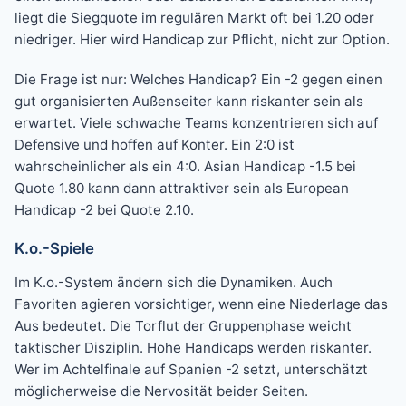
liegt die Siegquote im regulären Markt oft bei 1.20 oder
niedriger. Hier wird Handicap zur Pflicht, nicht zur Option.
Die Frage ist nur: Welches Handicap? Ein -2 gegen einen
gut organisierten Außenseiter kann riskanter sein als
erwartet. Viele schwache Teams konzentrieren sich auf
Defensive und hoffen auf Konter. Ein 2:0 ist
wahrscheinlicher als ein 4:0. Asian Handicap -1.5 bei
Quote 1.80 kann dann attraktiver sein als European
Handicap -2 bei Quote 2.10.
K.o.-Spiele
Im K.o.-System ändern sich die Dynamiken. Auch
Favoriten agieren vorsichtiger, wenn eine Niederlage das
Aus bedeutet. Die Torflut der Gruppenphase weicht
taktischer Disziplin. Hohe Handicaps werden riskanter.
Wer im Achtelfinale auf Spanien -2 setzt, unterschätzt
möglicherweise die Nervosität beider Seiten.