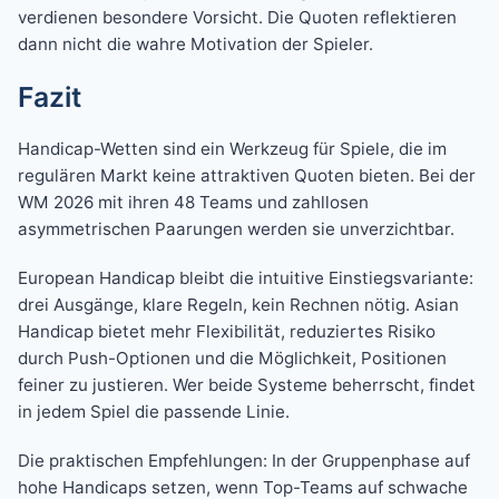
verdienen besondere Vorsicht. Die Quoten reflektieren
dann nicht die wahre Motivation der Spieler.
Fazit
Handicap-Wetten sind ein Werkzeug für Spiele, die im
regulären Markt keine attraktiven Quoten bieten. Bei der
WM 2026 mit ihren 48 Teams und zahllosen
asymmetrischen Paarungen werden sie unverzichtbar.
European Handicap bleibt die intuitive Einstiegsvariante:
drei Ausgänge, klare Regeln, kein Rechnen nötig. Asian
Handicap bietet mehr Flexibilität, reduziertes Risiko
durch Push-Optionen und die Möglichkeit, Positionen
feiner zu justieren. Wer beide Systeme beherrscht, findet
in jedem Spiel die passende Linie.
Die praktischen Empfehlungen: In der Gruppenphase auf
hohe Handicaps setzen, wenn Top-Teams auf schwache