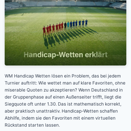
WM Handicap Wetten lösen ein Problem, das bei jedem
Turnier auftritt: Wie wettet man auf klare Favoriten, ohne
miserable Quoten zu akzeptieren? Wenn Deutschland in
der Gruppenphase auf einen Außenseiter trifft, liegt die
Siegquote oft unter 1.30. Das ist mathematisch korrekt,
aber praktisch unattraktiv. Handicap-Wetten schaffen
Abhilfe, indem sie den Favoriten mit einem virtuellen
Rückstand starten lassen.