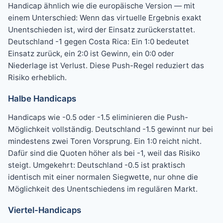
Handicap ähnlich wie die europäische Version — mit
einem Unterschied: Wenn das virtuelle Ergebnis exakt
Unentschieden ist, wird der Einsatz zurückerstattet.
Deutschland -1 gegen Costa Rica: Ein 1:0 bedeutet
Einsatz zurück, ein 2:0 ist Gewinn, ein 0:0 oder
Niederlage ist Verlust. Diese Push-Regel reduziert das
Risiko erheblich.
Halbe Handicaps
Handicaps wie -0.5 oder -1.5 eliminieren die Push-
Möglichkeit vollständig. Deutschland -1.5 gewinnt nur bei
mindestens zwei Toren Vorsprung. Ein 1:0 reicht nicht.
Dafür sind die Quoten höher als bei -1, weil das Risiko
steigt. Umgekehrt: Deutschland -0.5 ist praktisch
identisch mit einer normalen Siegwette, nur ohne die
Möglichkeit des Unentschiedens im regulären Markt.
Viertel-Handicaps